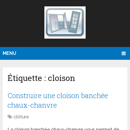
MENU
Étiquette :
cloison
Construire une cloison banchée
chaux-chanvre
clôture
La cloison banchée chaux-chanvre vous permet de